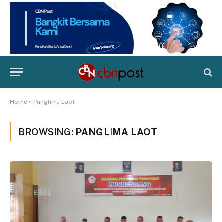
Home
»
Panglima Laot
BROWSING:
PANGLIMA LAOT