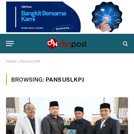
Home
»
PansusLKPJ
BROWSING:
PANSUSLKPJ