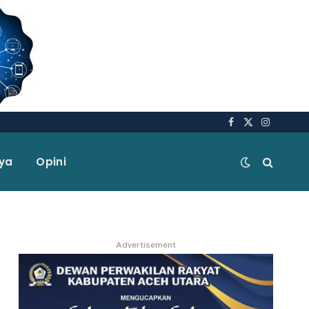
Facebook
X
Instagra
(Twitter)
aya
Opini
Advertisement