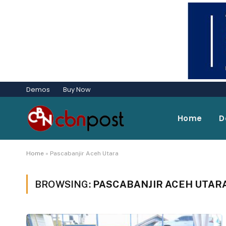
Demos
Buy Now
Home
D
Home
»
Pascabanjir Aceh Utara
BROWSING:
PASCABANJIR ACEH UTAR