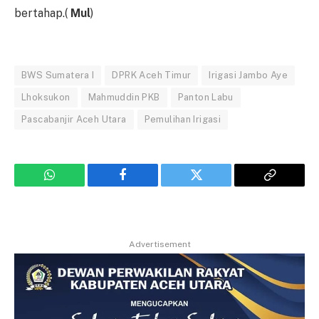
bertahap.(
Mul
)
BWS Sumatera I
DPRK Aceh Timur
Irigasi Jambo Aye
Lhoksukon
Mahmuddin PKB
Panton Labu
Pascabanjir Aceh Utara
Pemulihan Irigasi
WhatsApp
Facebook
Twitter
Copy
Link
Advertisement