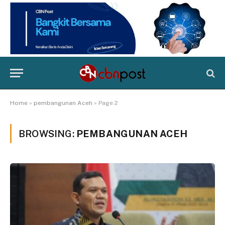
Home
»
pembangunan Aceh
»
Page 2
BROWSING:
PEMBANGUNAN ACEH