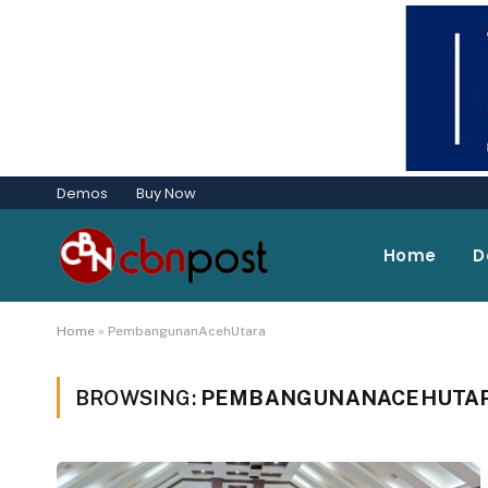
Demos
Buy Now
Home
D
Home
»
PembangunanAcehUtara
BROWSING:
PEMBANGUNANACEHUTA