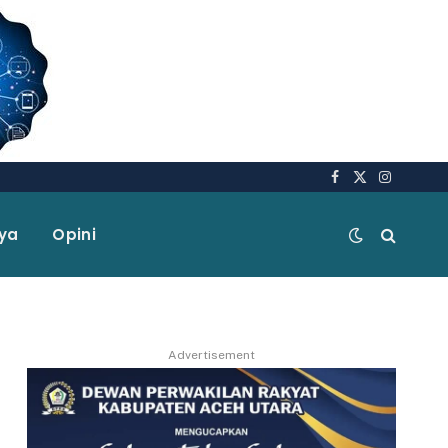
Facebook
X
Instagra
(Twitter)
aya
Opini
Advertisement