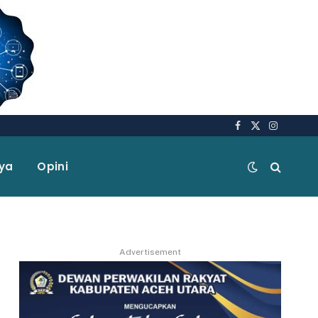
Facebook
X
Instagra
(Twitter)
aya
Opini
Advertisement