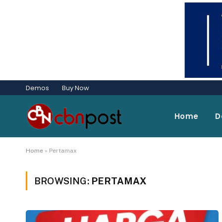
Demos
Buy Now
Home
D
Home
»
Pertamax
BROWSING:
PERTAMAX