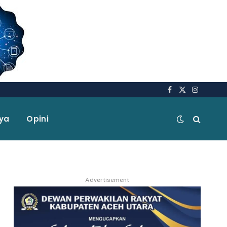
Facebook
X
Instagra
(Twitter)
aya
Opini
Advertisement