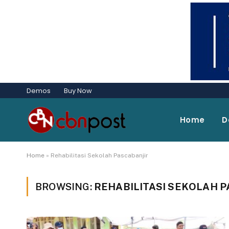
Demos
Buy Now
Home
D
Home
»
Rehabilitasi Sekolah Pascabanjir
BROWSING:
REHABILITASI SEKOLAH 