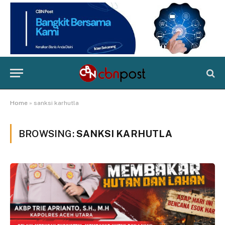
Home
»
sanksi karhutla
BROWSING:
SANKSI KARHUTLA