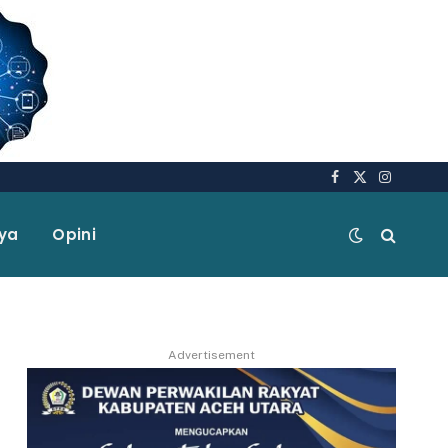
Facebook
X
Instagra
(Twitter)
aya
Opini
Advertisement