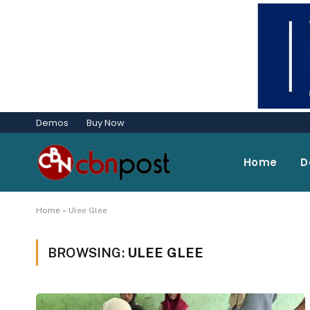
Demos
Buy Now
Home
D
Home
»
Ulee Glee
BROWSING:
ULEE GLEE