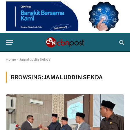
Home
»
Jamaluddin Sekda
BROWSING:
JAMALUDDIN SEKDA